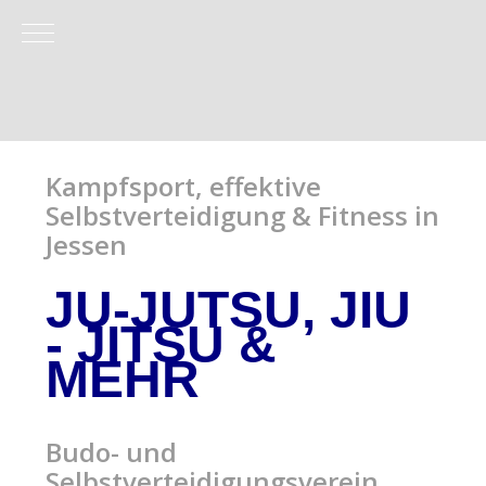
Mobile Menu Toggle
Kampfsport, effektive
Selbstverteidigung & Fitness in
Jessen
JU-JUTSU, JIU
- JITSU
&
MEHR
Budo- und
Selbstverteidigungsverein