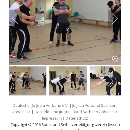
Deutscher Ju-Jutsu Verband e.V.
|
Ju-Jitsu Verband Sachsen-
Anhalt e.V.
|
Hapkido- und Jiu-Jitsu Bund Sachsen-Anhalt e.V.
Impressum
|
Datenschutz
Copyright © 2026 Budo- und Selbstverteidigungsverein Jessen