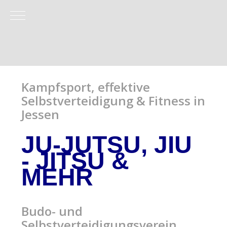
Mobile Menu Toggle
Kampfsport, effektive
Selbstverteidigung & Fitness in
Jessen
JU-JUTSU, JIU
- JITSU
&
MEHR
Budo- und
Selbstverteidigungsverein