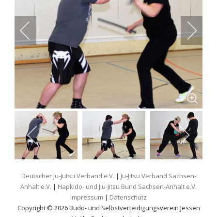
Deutscher Ju-Jutsu Verband e.V.
|
Ju-Jitsu Verband Sachsen-
Anhalt e.V.
|
Hapkido- und Jiu-Jitsu Bund Sachsen-Anhalt e.V.
Impressum
|
Datenschutz
Copyright © 2026 Budo- und Selbstverteidigungsverein Jessen