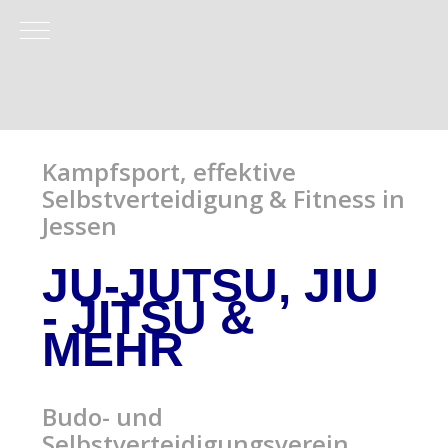
Mobile Menu Toggle
Kampfsport, effektive
Selbstverteidigung & Fitness in
Jessen
JU-JUTSU, JIU
- JITSU
&
MEHR
Budo- und
Selbstverteidigungsverein