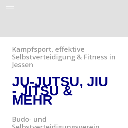
Mobile Menu Toggle
Kampfsport, effektive
Selbstverteidigung & Fitness in
Jessen
JU-JUTSU, JIU
- JITSU
&
MEHR
Budo- und
Selbstverteidigungsverein