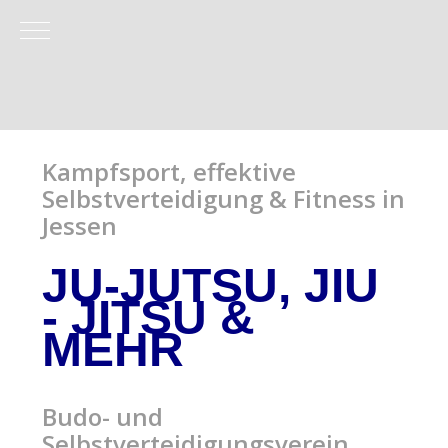
Mobile Menu Toggle
Kampfsport, effektive
Selbstverteidigung & Fitness in
Jessen
JU-JUTSU, JIU
- JITSU
&
MEHR
Budo- und
Selbstverteidigungsverein