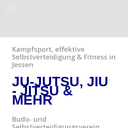
Mobile Menu Toggle
Kampfsport, effektive
Selbstverteidigung & Fitness in
Jessen
JU-JUTSU, JIU
- JITSU
&
MEHR
Budo- und
Selbstverteidigungsverein